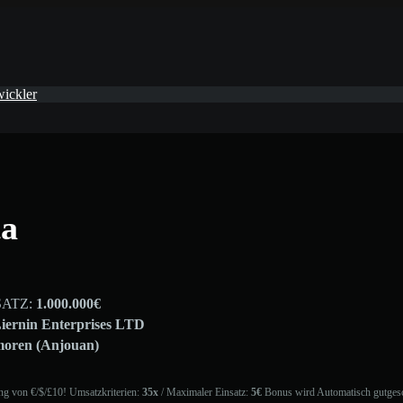
ickler
ta
ATZ:
1.000.000€
iernin Enterprises LTD
oren (Anjouan)
g von €/$/£10! Umsatzkriterien:
35x
/ Maximaler Einsatz:
5€
Bonus wird Automatisch gutges