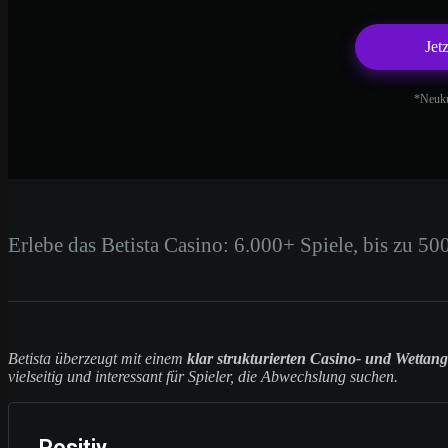
Jet
*Neuk
Erlebe das Betista Casino: 6.000+ Spiele, bis zu 50
Betista überzeugt mit einem
klar strukturierten Casino- und Wettan
vielseitig und interessant für Spieler, die Abwechslung suchen.
Positiv