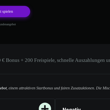
zt spielen
undenangebot
0 € Bonus + 200 Freispiele, schnelle Auszahlungen un
gebot
, einem attraktiven Startbonus und fairen Zusatzaktionen. Die Mi
Negativ