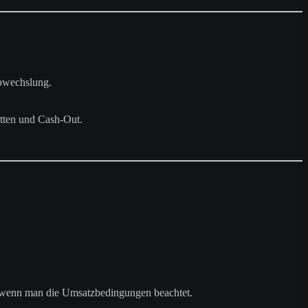
Abwechslung.
etten und Cash-Out.
en, wenn man die Umsatzbedingungen beachtet.