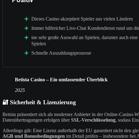
Dieses Casino akzeptiert Spieler aus vielen Ländern
Immer hilfreicher Live-Chat Kundendienst rund um di
ine sehr große Auswahl an Spielen, darunter auch eine
Spielen
Schnelle Auszahlungsprozesse
Betista Casino – Ein umfassender Überblick
2025
🔐
Sicherheit & Lizenzierung
Betista präsentiert sich als moderner Anbieter in der Online-Casino-We
Datenübertragungen erfolgen über
SSL-Verschlüsselung
, sodass Ei
Allerdings gilt: Eine Lizenz außerhalb der EU garantiert nicht den g
AGB und Bonusbedingungen
im Detail prüfen – insbesondere bei A