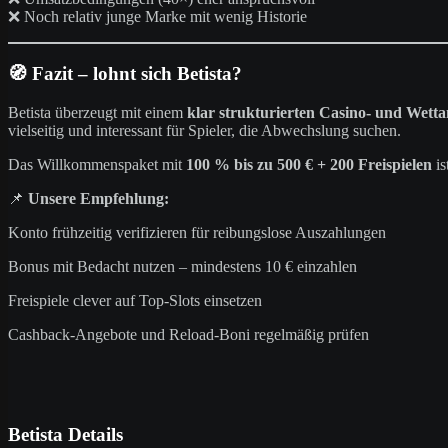
❌ Noch relativ junge Marke mit wenig Historie
🧭
Fazit – lohnt sich Betista?
Betista überzeugt mit einem
klar strukturierten Casino- und Wett
vielseitig und interessant für Spieler, die Abwechslung suchen.
Das Willkommenspaket mit
100 % bis zu 500 € + 200 Freispielen
is
📌
Unsere Empfehlung:
Konto frühzeitig verifizieren für reibungslose Auszahlungen
Bonus mit Bedacht nutzen – mindestens 10 € einzahlen
Freispiele clever auf Top-Slots einsetzen
Cashback-Angebote und Reload-Boni regelmäßig prüfen
Betista Details