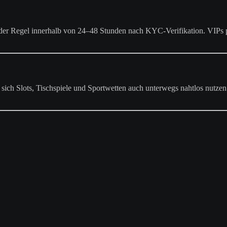
 der Regel innerhalb von 24–48 Stunden nach KYC-Verifikation. VIPs p
sich Slots, Tischspiele und Sportwetten auch unterwegs nahtlos nutzen