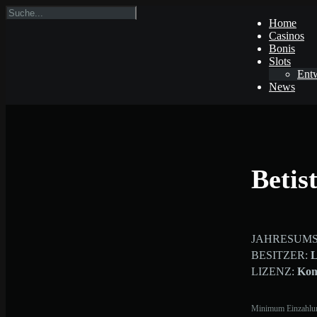
Home
Casinos
Bonis
Slots
Entw
News
Betis
JAHRESUMS
BESITZER:
L
LIZENZ:
Kom
Minimum Einzahlun