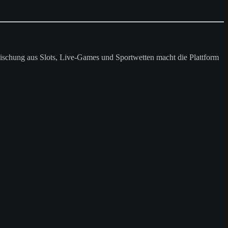
Mischung aus Slots, Live-Games und Sportwetten macht die Plattform