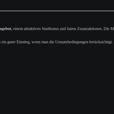
angebot
, einem attraktiven Startbonus und fairen Zusatzaktionen. Die 
t ein guter Einstieg, wenn man die Umsatzbedingungen berücksichtigt.