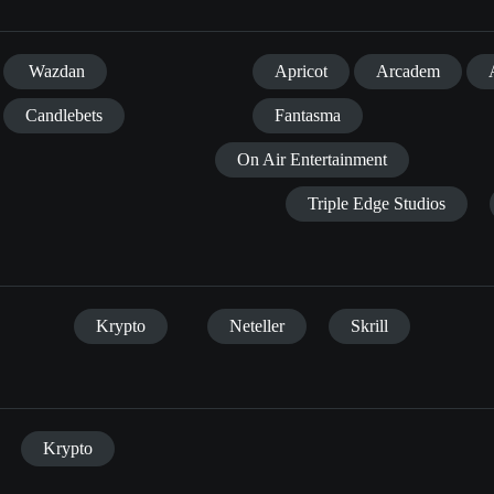
Wazdan
Apricot
Arcadem
Candlebets
Fantasma
On Air Entertainment
Triple Edge Studios
Krypto
Neteller
Skrill
Krypto