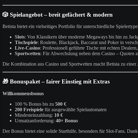
🎲
Spielangebot – breit gefächert & modern
Betista bietet ein vielseitiges Portfolio für unterschiedliche Spielertype
Slots
: Von Klassikern über moderne Megaways bis hin zu Jackpo
Tischspiele
: Roulette, Blackjack, Baccarat und Poker in vers
Live-Casino
: Professionell geführte Tische mit echten Dealern
Sportwetten
: Für Abwechslung neben dem Casino – Quoten auf
Die Kombination aus Casino und Sportwetten macht Betista zu einer
🎁
Bonuspaket – fairer Einstieg mit Extras
Willkommensbonus
100 % Bonus bis zu
500 €
200 Freispiele
für ausgewählte Spielautomaten
Mindesteinzahlung:
10 €
Umsatzanforderung:
40× Bonus
Der Bonus bietet eine solide Starthilfe, besonders für Slot-Fans. Da