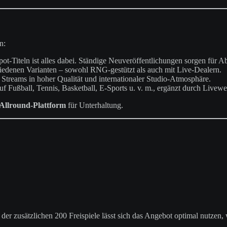
n:
t-Titeln ist alles dabei. Ständige Neuveröffentlichungen sorgen für 
chiedenen Varianten – sowohl RNG-gestützt als auch mit Live-Dealern.
, Streams in hoher Qualität und internationaler Studio-Atmosphäre.
 Fußball, Tennis, Basketball, E-Sports u. v. m., ergänzt durch Livew
Allround-Plattform
für Unterhaltung.
nk der zusätzlichen 200 Freispiele lässt sich das Angebot optimal nutz