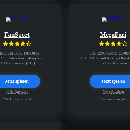
FanSport
MegaPari
HRESUMSATZ:
1.000.000€
JAHRESUMSATZ:
20.000
TZER:
Interactive Betting N.V.
BESITZER:
Vdsoft & Script Deve
LIZENZ:
Curacao (CIL)
LIZENZ:
Komoren
Jetzt spielen
Jetzt spielen
Mehr Anzeigen
Mehr Anzeigen
*Neukundenangebot
*Neukundenangebot