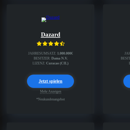
Dazard
JAHRESUMSATZ:
1.000.000€
JA
BESITZER:
Dama N.V.
BESI
LIZENZ:
Curacao (CIL)
Jetzt spielen
Mehr Anzeigen
*Neukundenangebot