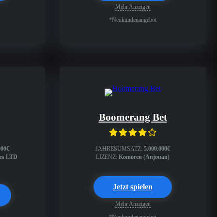
Mehr Anzeigen
*Neukundenangebot
Boomerang Bet
000€
JAHRESUMSATZ:
5.000.000€
ses LTD
LIZENZ:
Komoren (Anjouan)
Jetzt spielen
Mehr Anzeigen
*Neukundenangebot