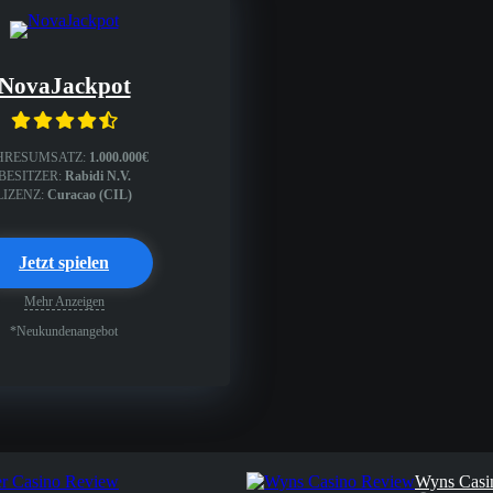
NovaJackpot
HRESUMSATZ:
1.000.000€
BESITZER:
Rabidi N.V.
LIZENZ:
Curacao (CIL)
Jetzt spielen
Mehr Anzeigen
*Neukundenangebot
Wyns Casi