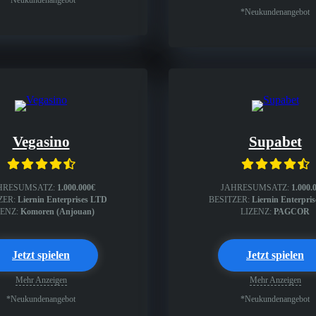
*Neukundenangebot
Vegasino
Supabet
HRESUMSATZ:
1.000.000€
JAHRESUMSATZ:
1.000.
ZER:
Liernin Enterprises LTD
BESITZER:
Liernin Enterpri
ZENZ:
Komoren (Anjouan)
LIZENZ:
PAGCOR
Jetzt spielen
Jetzt spielen
Mehr Anzeigen
Mehr Anzeigen
*Neukundenangebot
*Neukundenangebot