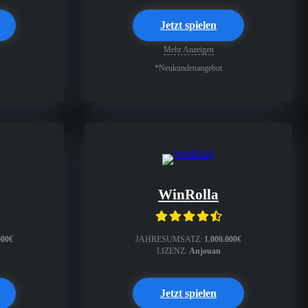
Jetzt spielen
Mehr Anzeigen
*Neukundenangebot
WinRolla
000€
JAHRESUMSATZ:
1.000.000€
LIZENZ:
Anjouan
Jetzt spielen