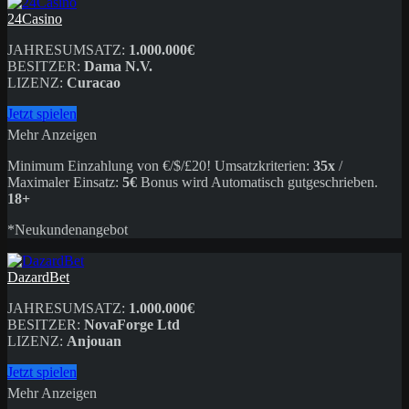
24Casino
JAHRESUMSATZ:
1.000.000€
BESITZER:
Dama N.V.
LIZENZ:
Curacao
Jetzt spielen
Mehr Anzeigen
Minimum Einzahlung von €/$/£20! Umsatzkriterien:
35x
/
Maximaler Einsatz:
5€
Bonus wird Automatisch gutgeschrieben.
18+
*Neukundenangebot
DazardBet
JAHRESUMSATZ:
1.000.000€
BESITZER:
NovaForge Ltd
LIZENZ:
Anjouan
Jetzt spielen
Mehr Anzeigen