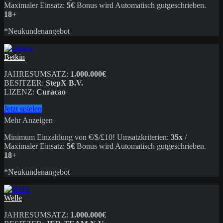
Maximaler Einsatz:
5€
Bonus wird Automatisch gutgeschrieben.
18+
*Neukundenangebot
Betkin
JAHRESUMSATZ:
1.000.000€
BESITZER:
StepX B.V.
LIZENZ:
Curacao
Jetzt spielen
Mehr Anzeigen
Minimum Einzahlung von €/$/£10! Umsatzkriterien:
35x
/
Maximaler Einsatz:
5€
Bonus wird Automatisch gutgeschrieben.
18+
*Neukundenangebot
Welle
JAHRESUMSATZ:
1.000.000€