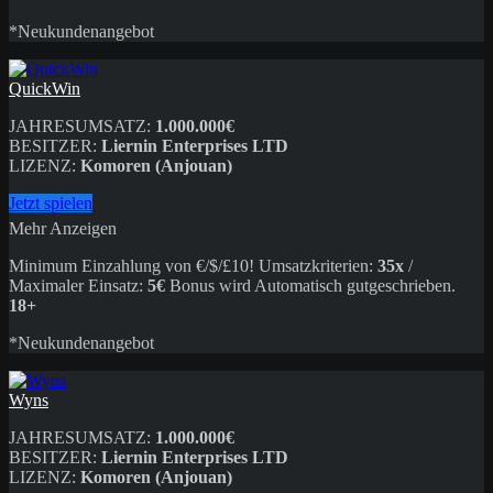
*Neukundenangebot
QuickWin
JAHRESUMSATZ:
1.000.000€
BESITZER:
Liernin Enterprises LTD
LIZENZ:
Komoren (Anjouan)
Jetzt spielen
Mehr Anzeigen
Minimum Einzahlung von €/$/£10! Umsatzkriterien:
35x
/
Maximaler Einsatz:
5€
Bonus wird Automatisch gutgeschrieben.
18+
*Neukundenangebot
Wyns
JAHRESUMSATZ:
1.000.000€
BESITZER:
Liernin Enterprises LTD
LIZENZ:
Komoren (Anjouan)