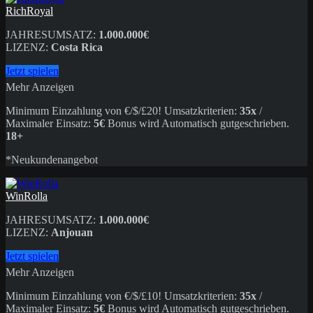
RichRoyal
JAHRESUMSATZ:
1.000.000€
LIZENZ:
Costa Rica
Jetzt spielen
Mehr Anzeigen
Minimum Einzahlung von €/$/£20! Umsatzkriterien:
35x
/
Maximaler Einsatz:
5€
Bonus wird Automatisch gutgeschrieben.
18+
*Neukundenangebot
WinRolla
JAHRESUMSATZ:
1.000.000€
LIZENZ:
Anjouan
Jetzt spielen
Mehr Anzeigen
Minimum Einzahlung von €/$/£10! Umsatzkriterien:
35x
/
Maximaler Einsatz:
5€
Bonus wird Automatisch gutgeschrieben.