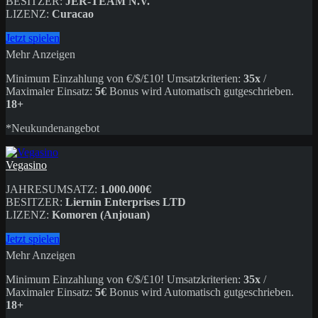
BESITZER:
JER-TEAM N.V.
LIZENZ:
Curacao
Jetzt spielen
Mehr Anzeigen
Minimum Einzahlung von €/$/£10! Umsatzkriterien:
35x
/
Maximaler Einsatz:
5€
Bonus wird Automatisch gutgeschrieben.
18+
*Neukundenangebot
Vegasino
JAHRESUMSATZ:
1.000.000€
BESITZER:
Liernin Enterprises LTD
LIZENZ:
Komoren (Anjouan)
Jetzt spielen
Mehr Anzeigen
Minimum Einzahlung von €/$/£10! Umsatzkriterien:
35x
/
Maximaler Einsatz:
5€
Bonus wird Automatisch gutgeschrieben.
18+