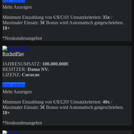
Jetzt spielen
Mehr Anzeigen
Minimum Einzahlung von €/$/£10! Umsatzkriterien:
35x
/
Maximaler Einsatz:
5€
Bonus wird Automatisch gutgeschrieben.
18+
*Neukundenangebot
RocketPlay
JAHRESUMSATZ:
100.000.000€
BESITZER:
Dama NV.
LIZENZ:
Curacao
Jetzt spielen
Mehr Anzeigen
Minimum Einzahlung von €/$/£20! Umsatzkriterien:
40x
/
Maximaler Einsatz:
5€
Bonus wird Automatisch gutgeschrieben.
18+
*Neukundenangebot