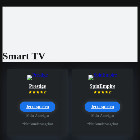
Home
Casinos
Bonis
Slots
Entwickler
News
Smart TV
Prestige
SpinEmpire
Jetzt spielen
Jetzt spielen
Mehr Anzeigen
Mehr Anzeigen
*Neukundenangebot
*Neukundenangebot