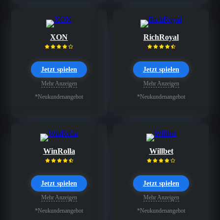
XON
RichRoyal
Jetzt spielen
Jetzt spielen
Mehr Anzeigen
Mehr Anzeigen
*Neukundenangebot
*Neukundenangebot
WinRolla
Willbet
Jetzt spielen
Jetzt spielen
Mehr Anzeigen
Mehr Anzeigen
*Neukundenangebot
*Neukundenangebot