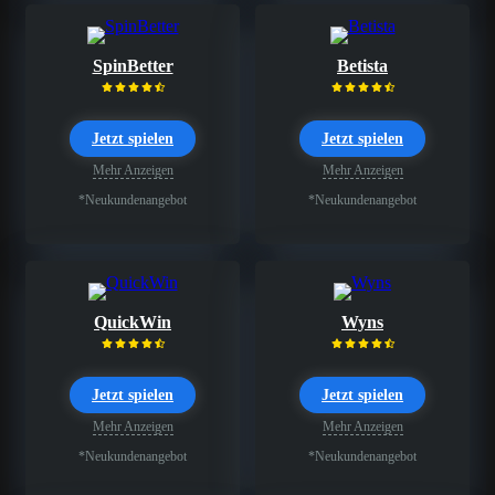
SpinBetter
Betista
Jetzt spielen
Jetzt spielen
Mehr Anzeigen
Mehr Anzeigen
*Neukundenangebot
*Neukundenangebot
QuickWin
Wyns
Jetzt spielen
Jetzt spielen
Mehr Anzeigen
Mehr Anzeigen
*Neukundenangebot
*Neukundenangebot