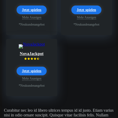
Jetzt spielen
Jetzt spielen
Mehr Anzeigen
Mehr Anzeigen
*Neukundenangebot
*Neukundenangebot
NovaJackpot
Jetzt spielen
Mehr Anzeigen
*Neukundenangebot
Curabitur nec leo id libero ultrices tempus id id justo. Etiam varius
nisi in odio ornare suscipit. Quisque vitae facilisis felis. Nullam