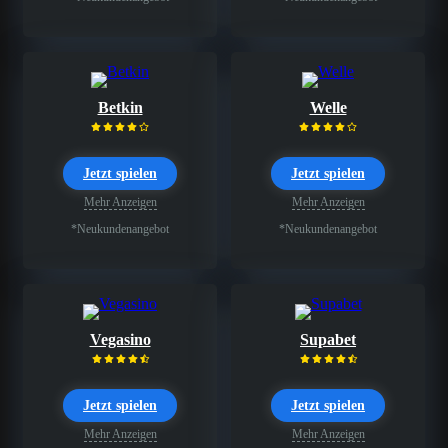
Betkin
Welle
Jetzt spielen
Jetzt spielen
Mehr Anzeigen
Mehr Anzeigen
*Neukundenangebot
*Neukundenangebot
Vegasino
Supabet
Jetzt spielen
Jetzt spielen
Mehr Anzeigen
Mehr Anzeigen