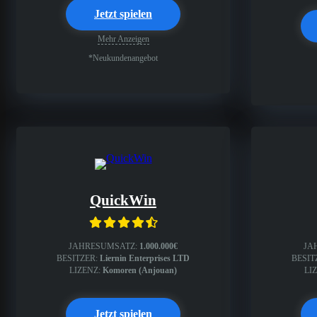
Jetzt spielen
Mehr Anzeigen
*Neukundenangebot
QuickWin
JAHRESUMSATZ:
1.000.000€
JA
BESITZER:
Liernin Enterprises LTD
BESIT
LIZENZ:
Komoren (Anjouan)
LI
Jetzt spielen