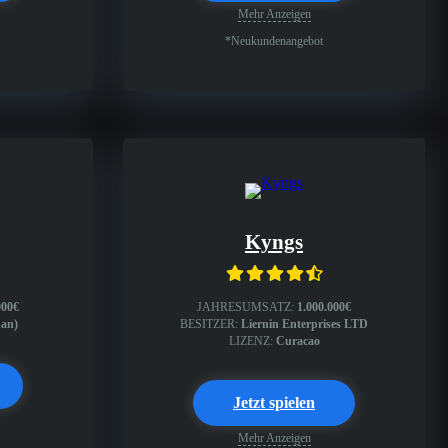
Mehr Anzeigen
*Neukundenangebot
Kyngs
000€
JAHRESUMSATZ:
1.000.000€
an)
BESITZER:
Liernin Enterprises LTD
LIZENZ:
Curacao
Jetzt spielen
Mehr Anzeigen