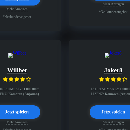
Mehr Anzeigen
Mehr Anzeigen
*Neukundenangebot
*Neukundenangebot
Willbet
Joker8
HRESUMSATZ:
1.000.000€
JAHRESUMSATZ:
1.000.
ZENZ:
Komoren (Anjouan)
LIZENZ:
Komoren (Anjou
Jetzt spielen
Jetzt spielen
Mehr Anzeigen
Mehr Anzeigen
*Neukundenangebot
*Neukundenangebot