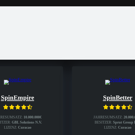
ickler
SpinEmpire
SpinBetter
HRESUMSATZ:
10.000.000€
JAHRESUMSATZ:
20.000
ITZER:
GBL Solutions N.V.
BESITZER:
Sprut Group 
LIZENZ:
Curacao
LIZENZ:
Curacao