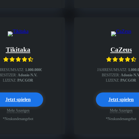
Tikitaka
CaZeus
HRESUMSATZ:
1.000.000€
JAHRESUMSATZ:
1.000.
BESITZER:
Adonio N.V.
BESITZER:
Adonio N.V
LIZENZ:
PACGOR
LIZENZ:
PACGOR
Jetzt spielen
Jetzt spielen
Mehr Anzeigen
Mehr Anzeigen
*Neukundenangebot
*Neukundenangebot