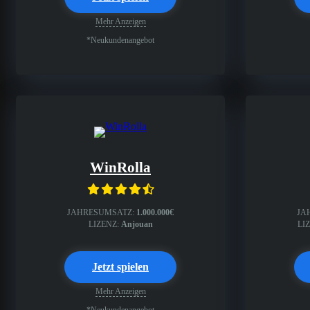
Mehr Anzeigen
*Neukundenangebot
WinRolla
JAHRESUMSATZ:
1.000.000€
JA
LIZENZ:
Anjouan
LI
Jetzt spielen
Mehr Anzeigen
*Neukundenangebot