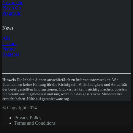
Novomatic
Play'n Go
Pragmatic
News
Alle
Casinos
Partner
Ratgeber
Hinweis
Die Inhalte dienen ausschließlich zu Informationszwecken. Wir
übernehmen keine Haftung für die Richtigkeit, Vollständigkeit und Aktualität
der bereitgestellten Informationen. Glücksspiel kann süchtig machen. Spielen
Sie verantwortungsbewusst und nur, wenn Sie das gesetzliche Mindestalter
erreicht haben. Hilfe auf gambleaware.org
© Copyright 2024
Privacy Policy
Terms and Conditions