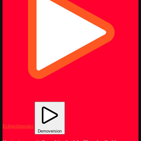
Echtgeldmodus
Demoversion