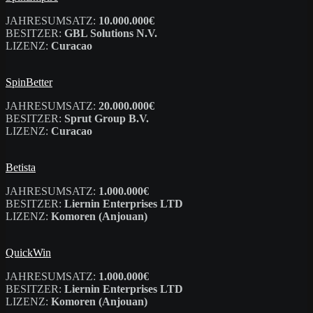
JAHRESUMSATZ:
10.000.000€
BESITZER:
GBL Solutions N.V.
LIZENZ:
Curacao
SpinBetter
JAHRESUMSATZ:
20.000.000€
BESITZER:
Sprut Group B.V.
LIZENZ:
Curacao
Betista
JAHRESUMSATZ:
1.000.000€
BESITZER:
Liernin Enterprises LTD
LIZENZ:
Komoren (Anjouan)
QuickWin
JAHRESUMSATZ:
1.000.000€
BESITZER:
Liernin Enterprises LTD
LIZENZ:
Komoren (Anjouan)