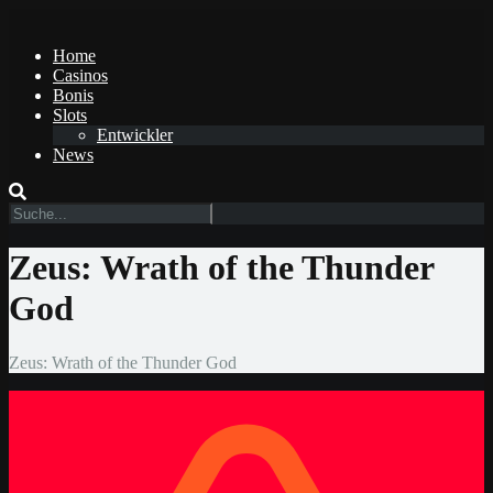
Home
Casinos
Bonis
Slots
Entwickler
News
Zeus: Wrath of the Thunder
God
Zeus: Wrath of the Thunder God