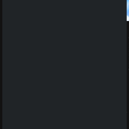
Neueste
Beiträge
SpinEmpir
e Casino
Review
SpinBetter