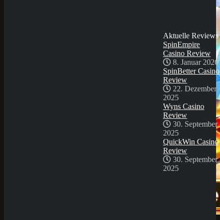
QuickWin Casino
Review
30. September
2025
Aktuelle Reviews
SpinEmpire
Casino Review
8. Januar 2026
SpinBetter Casino
Review
22. Dezember
2025
Wyns Casino
Review
30. September
2025
QuickWin Casino
Review
30. September
2025