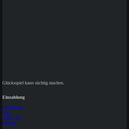
Save my name, email, and website in this
browser for the next time I comment.
Glücksspiel kann süchtig machen.
Einzahlung
Mastercard
Visa
Apple Pay
Paysafe