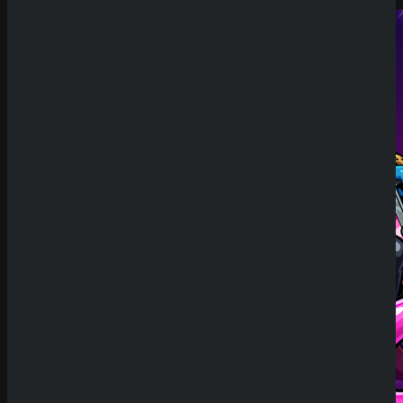
Demo Spiel