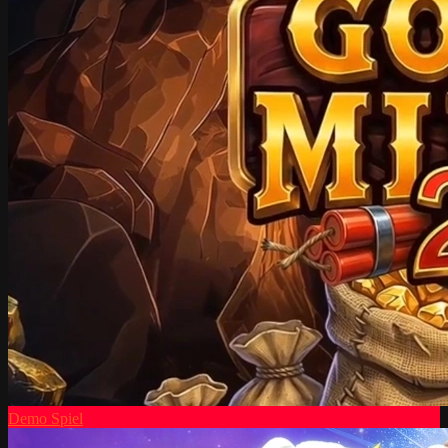
Demo Spiel