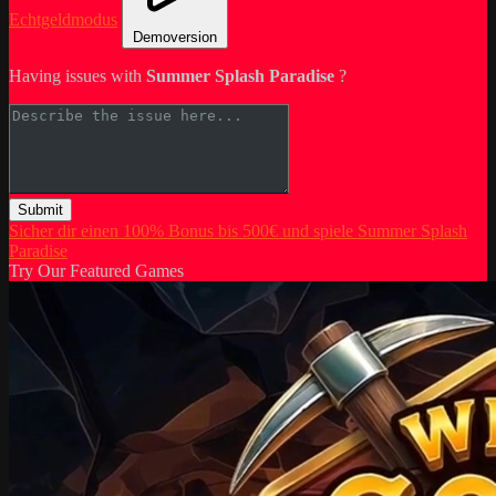
Echtgeldmodus
Demoversion
Having issues with
Summer Splash Paradise
?
Submit
Sicher dir einen 100% Bonus bis 500€ und spiele Summer Splash
Paradise
Try Our Featured Games