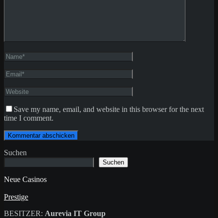
Save my name, email, and website in this browser for the next
time I comment.
Suchen
Suchen
Neue Casinos
Prestige
BESITZER:
Aurevia IT Group