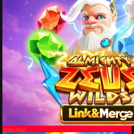
Demo Spiel