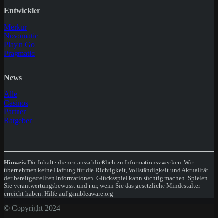
Entwickler
Merkur
Novomatic
Play'n Go
Pragmatic
News
Alle
Casinos
Partner
Ratgeber
Hinweis
Die Inhalte dienen ausschließlich zu Informationszwecken. Wir
übernehmen keine Haftung für die Richtigkeit, Vollständigkeit und Aktualität
der bereitgestellten Informationen. Glücksspiel kann süchtig machen. Spielen
Sie verantwortungsbewusst und nur, wenn Sie das gesetzliche Mindestalter
erreicht haben. Hilfe auf gambleaware.org
© Copyright 2024