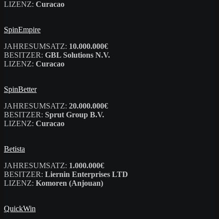
LIZENZ:
Curacao
SpinEmpire
JAHRESUMSATZ:
10.000.000€
BESITZER:
GBL Solutions N.V.
LIZENZ:
Curacao
SpinBetter
JAHRESUMSATZ:
20.000.000€
BESITZER:
Sprut Group B.V.
LIZENZ:
Curacao
Betista
JAHRESUMSATZ:
1.000.000€
BESITZER:
Liernin Enterprises LTD
LIZENZ:
Komoren (Anjouan)
QuickWin