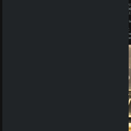
JAHRESUMSATZ:
JAHRES
1.000.000€
1.000.00
BESITZER:
BESITZE
Liernin
Liernin
Enterprises
Enterpri
LTD
LTD
LIZENZ:
LIZENZ:
Komoren
Komore
(Anjouan)
(Anjoua
Neueste
Beiträge
SpinEmpir
e Casino
Review
SpinBetter
Casino
Review
Wyns
Casino