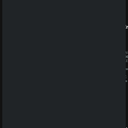
Prestige
SpinE
BESITZER:
JAHRES
Aurevia
10.000.0
IT
BESITZE
Group
GBL
LIZENZ:
Solution
Curacao
N.V.
LIZENZ:
Curacao