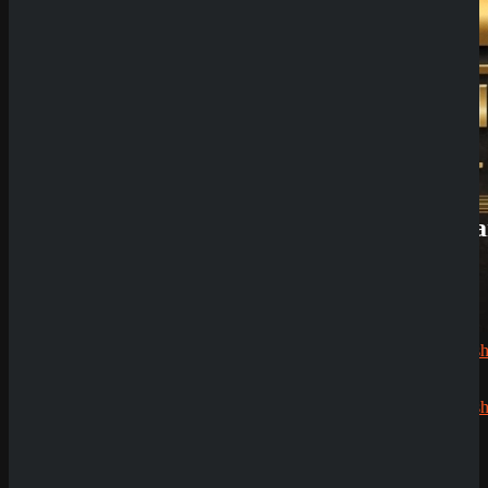
Review
QuickWin
Casino
Review
Betista
Casino
Review
Neueste
Kommenta
Alex
zu
Dazard
rami
zu
CryptoRus
Jens
zu
CryptoRush
200% bis
zu 2.500€
Silizi
zu