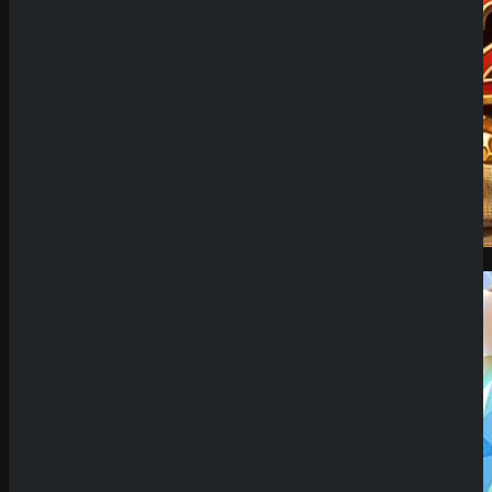
Demo Spiel