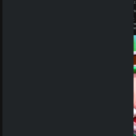
BESITZER:
BESITZE
Liernin
Liernin
Enterprises
Enterpri
LTD
LTD
LIZENZ:
LIZENZ:
Komoren
Komore
(Anjouan)
(Anjoua
Neueste
Beiträge
SpinEmpir
e Casino
Review
SpinBetter
Casino
Review
Wyns
Casino
Review
QuickWin