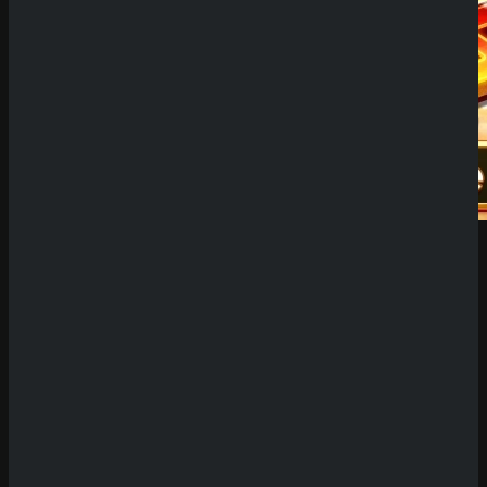
Demo Spiel