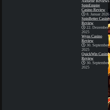
Aktuelle Reviews
St. Patrick's Pots
SpinEmpire
Try Our Featured Games
Casino Review
8. Januar 2026
SpinBetter Casino
Review
22. Dezember
2025
Wyns Casino
Review
30. September
2025
QuickWin Casino
Review
30. September
2025