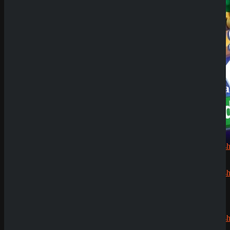
Casino
Review
Betista
Casino
Review
Neueste
Kommenta
Alex
zu
Dazard
rami
zu
CryptoRus
Jens
zu
CryptoRush
200% bis
zu 2.500€
Silizi
zu
CryptoRush
200% bis