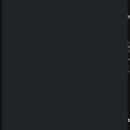
Prestige
SpinE
BESITZER:
JAHRES
Aurevia
10.000.0
IT
BESITZE
Group
GBL
LIZENZ:
Solution
Curacao
N.V.
LIZENZ:
Curacao
SpinBetter
Betist