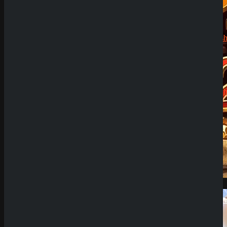
200% bis
zu 2.500€
Silizi
zu
CryptoRush
200% bis
zu 2.500€
Robert99
zu
CryptoRush
200% bis
zu 2.500€
News
SpinEmpire Casino
Review
8. Januar 2026
SpinBetter Casino
Review
22. Dezember
Demo Spiel
2025
Wyns Casino Revie
30. September
2025