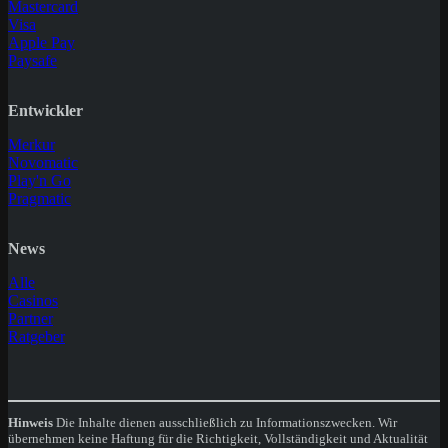
Mastercard
Visa
Apple Pay
Paysafe
Entwickler
Merkur
Novomatic
Play'n Go
Pragmatic
News
Alle
Casinos
Partner
Ratgeber
Hinweis
Die Inhalte dienen ausschließlich zu Informationszwecken. Wir
übernehmen keine Haftung für die Richtigkeit, Vollständigkeit und Aktualität