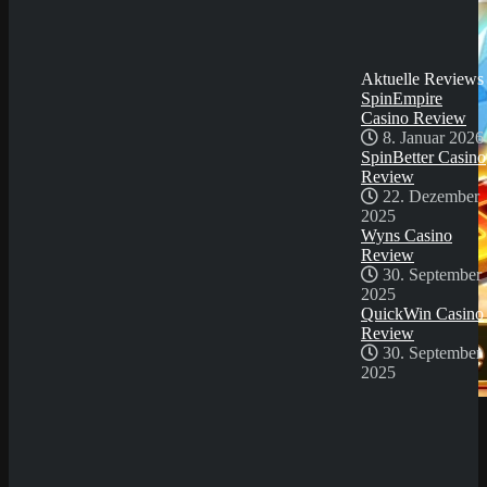
QuickWin Casino
Review
30. September
2025
Aktuelle Reviews
SpinEmpire
Casino Review
8. Januar 2026
SpinBetter Casino
Review
22. Dezember
2025
Wyns Casino
Review
30. September
2025
QuickWin Casino
Review
30. September
2025
Demo Spiel