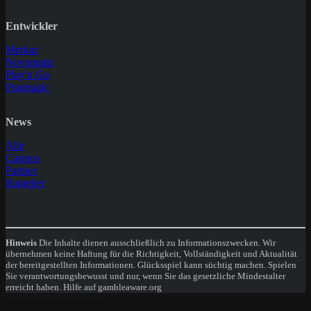
Entwickler
Merkur
Novomatic
Play'n Go
Pragmatic
News
Alle
Casinos
Partner
Ratgeber
Hinweis
Die Inhalte dienen ausschließlich zu Informationszwecken. Wir
übernehmen keine Haftung für die Richtigkeit, Vollständigkeit und Aktualität
der bereitgestellten Informationen. Glücksspiel kann süchtig machen. Spielen
Sie verantwortungsbewusst und nur, wenn Sie das gesetzliche Mindestalter
erreicht haben. Hilfe auf gambleaware.org
© Copyright 2024