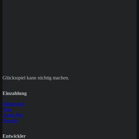
Save my name, email, and website in this
browser for the next time I comment.
Glücksspiel kann süchtig machen.
Einzahlung
Mastercard
Visa
Apple Pay
Paysafe
Entwickler