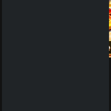
Demo Spiel