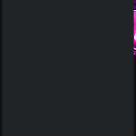
Demo Spiel
Schreibe einen Kommentar
Deine E-Mail-Adresse wird nicht
veröffentlicht.
Erforderliche Felder sind mit
*
markiert