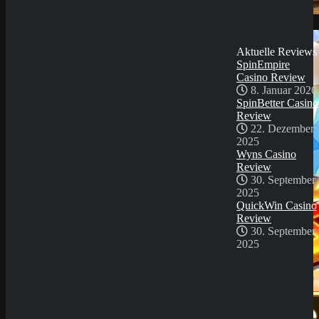
QuickWin Casino
Review
Demo Spiel
30. September
2025
Aktuelle Reviews
SpinEmpire
Casino Review
8. Januar 2026
SpinBetter Casino
Review
22. Dezember
2025
Wyns Casino
Review
30. September
2025
QuickWin Casino
Review
30. September
2025