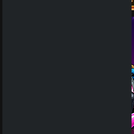
Demo Spiel