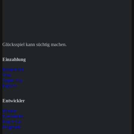
Glücksspiel kann süchtig machen.
Einzahlung
Mastercard
Visa
Apple Pay
Paysafe
Entwickler
Merkur
Novomatic
Play'n Go
Pragmatic