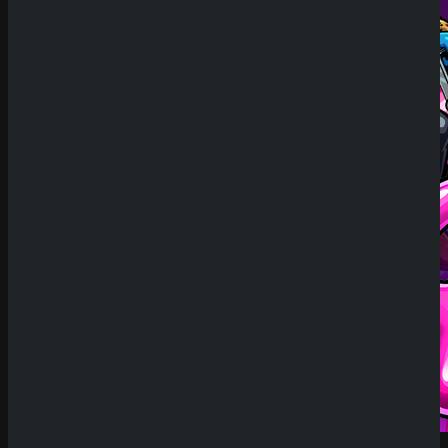
Demo Spiel