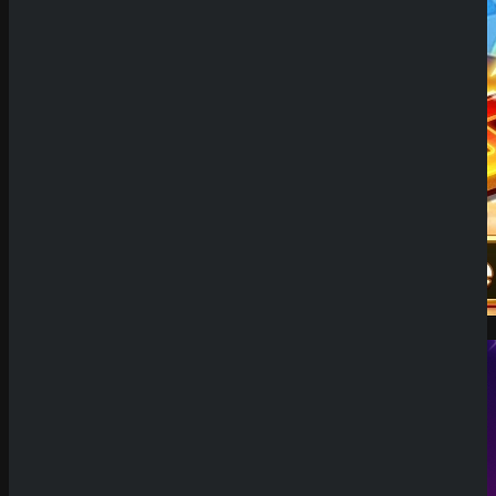
Demo Spiel