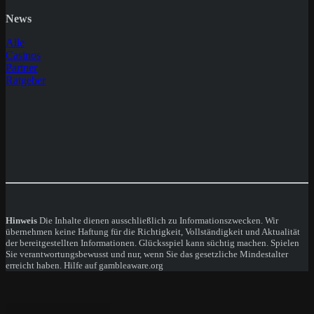
News
Alle
Casinos
Partner
Ratgeber
Hinweis
Die Inhalte dienen ausschließlich zu Informationszwecken. Wir
übernehmen keine Haftung für die Richtigkeit, Vollständigkeit und Aktualität
der bereitgestellten Informationen. Glücksspiel kann süchtig machen. Spielen
Sie verantwortungsbewusst und nur, wenn Sie das gesetzliche Mindestalter
erreicht haben. Hilfe auf gambleaware.org
© Copyright 2024