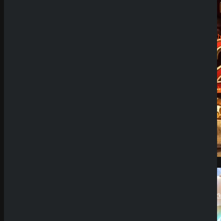
200% bis
zu 2.500€
Silizi
zu
CryptoRush
200% bis
zu 2.500€
Robert99
zu
CryptoRush
200% bis
zu 2.500€
News
SpinEmpire Casino
Review
8. Januar 2026
SpinBetter Casino
Demo Spiel
Review
22. Dezember
2025
Wyns Casino Revie
30. September
2025