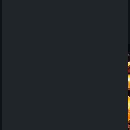
Casino
Review
Wyns
Casino
Submit
Review
Sicher dir einen 100% Bonus bis 500€ und spiele
QuickWin
Goal Goal Goal: Cash Collect
Casino
Try Our Featured Games
Review
Betista
Casino
Review
Neueste
Kommenta
Alex
zu
Dazard
rami
zu
CryptoRus
Jens
zu
CryptoRush