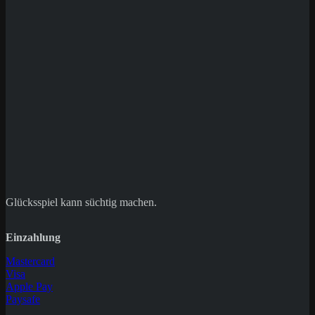
Save my name, email, and website in this
browser for the next time I comment.
Glücksspiel kann süchtig machen.
Einzahlung
Mastercard
Visa
Apple Pay
Paysafe