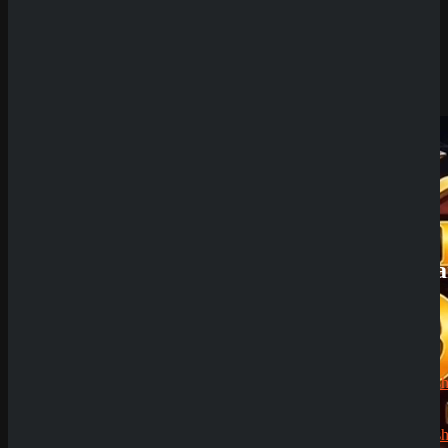
Casino
Review
Submit
Wyns
Sicher dir einen 100% Bonus bis 500€ und spiele
Casino
Gates of Heaven 1000
Review
Try Our Featured Games
QuickWin
Casino
Review
Betista
Casino
Review
Neueste
Kommenta
Alex
zu
Dazard
rami
zu
CryptoRus
Jens
zu
CryptoRush