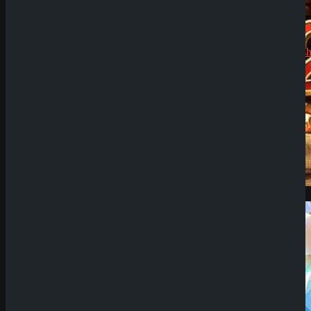
200% bis
zu 2.500€
Silizi
zu
CryptoRush
200% bis
zu 2.500€
Robert99
zu
CryptoRush
200% bis
zu 2.500€
News
SpinEmpire Casino
Demo Spiel
Review
8. Januar 2026
SpinBetter Casino
Review
22. Dezember
2025
Wyns Casino Revie
30. September
2025