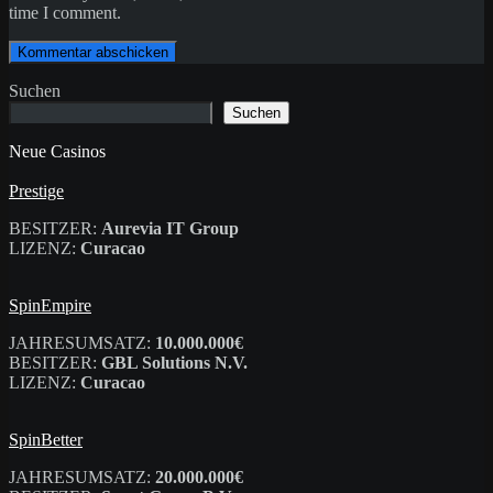
time I comment.
Suchen
Suchen
Neue Casinos
Prestige
BESITZER:
Aurevia IT Group
LIZENZ:
Curacao
SpinEmpire
JAHRESUMSATZ:
10.000.000€
BESITZER:
GBL Solutions N.V.
LIZENZ:
Curacao
SpinBetter
JAHRESUMSATZ:
20.000.000€