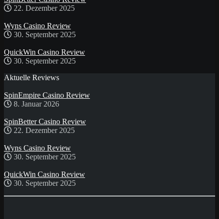
22. Dezember 2025
Wyns Casino Review
30. September 2025
QuickWin Casino Review
30. September 2025
Aktuelle Reviews
SpinEmpire Casino Review
8. Januar 2026
SpinBetter Casino Review
22. Dezember 2025
Wyns Casino Review
30. September 2025
QuickWin Casino Review
30. September 2025