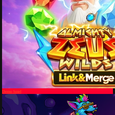
Demo Spiel