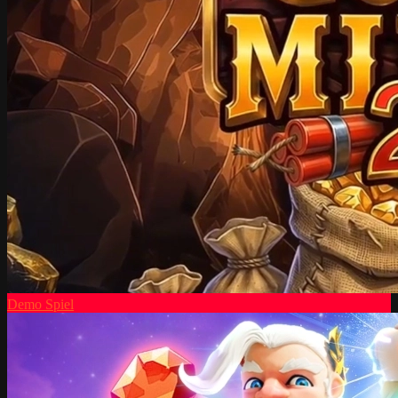
Demo Spiel