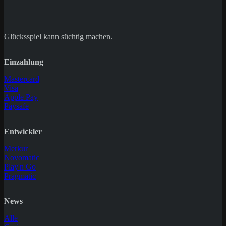
Glücksspiel kann süchtig machen.
Einzahlung
Mastercard
Visa
Apple Pay
Paysafe
Entwickler
Merkur
Novomatic
Play'n Go
Pragmatic
News
Alle