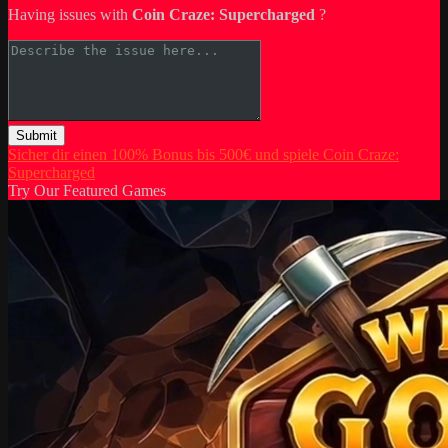
Having issues with
Coin Craze: Supercharged
?
Submit
Sicher dir einen 100% Bonus bis 500€ und spiele Coin Craze:
Supercharged
Try Our Featured Games