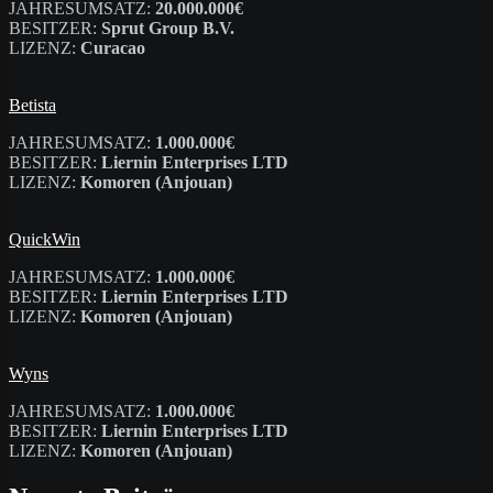
JAHRESUMSATZ:
20.000.000€
BESITZER:
Sprut Group B.V.
LIZENZ:
Curacao
Betista
JAHRESUMSATZ:
1.000.000€
BESITZER:
Liernin Enterprises LTD
LIZENZ:
Komoren (Anjouan)
QuickWin
JAHRESUMSATZ:
1.000.000€
BESITZER:
Liernin Enterprises LTD
LIZENZ:
Komoren (Anjouan)
Wyns
JAHRESUMSATZ:
1.000.000€
BESITZER:
Liernin Enterprises LTD
LIZENZ:
Komoren (Anjouan)