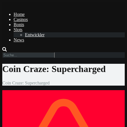
Home
Casinos
Bonis
Slots
Entwickler
News
Coin Craze: Supercharged
Coin Craze: Supercharged