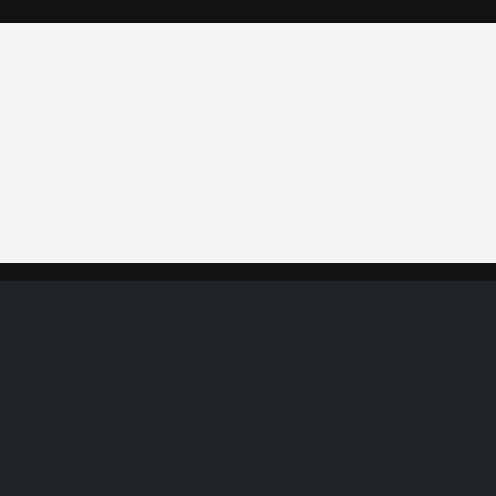
ickler