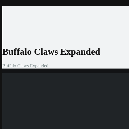
Home
Casinos
Bonis
Slots
Entw
News
Buffalo Claws Expanded
Buffalo Claws Expanded