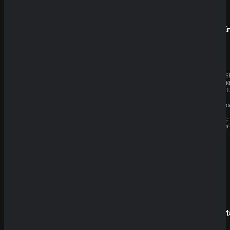
Prestige
SpinE
BESITZER:
JAHRES
Aurevia
10.000.0
IT
BESITZE
Group
GBL
LIZENZ:
Solution
Curacao
N.V.
LIZENZ:
Curacao
SpinBetter
Betist