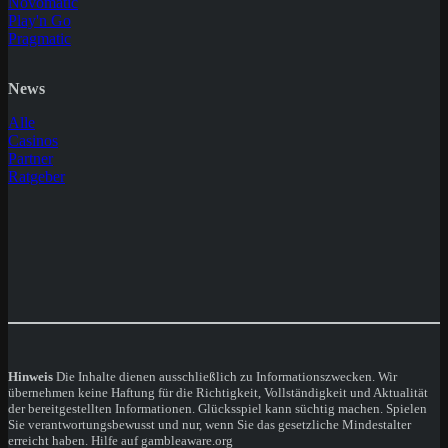
Novomatic
Play'n Go
Pragmatic
News
Alle
Casinos
Partner
Ratgeber
Hinweis
Die Inhalte dienen ausschließlich zu Informationszwecken. Wir
übernehmen keine Haftung für die Richtigkeit, Vollständigkeit und Aktualität
der bereitgestellten Informationen. Glücksspiel kann süchtig machen. Spielen
Sie verantwortungsbewusst und nur, wenn Sie das gesetzliche Mindestalter
erreicht haben. Hilfe auf gambleaware.org