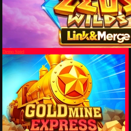
Demo Spiel