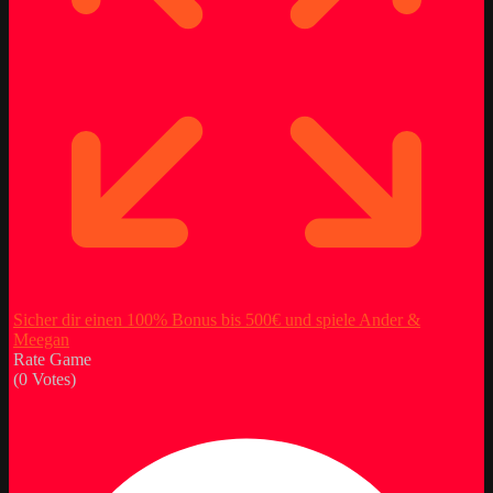
Sicher dir einen 100% Bonus bis 500€ und spiele Ander &
Meegan
Rate Game
(
0
Votes)