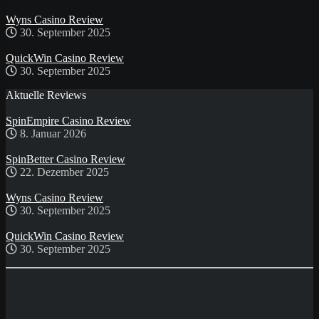
Wyns Casino Review
30. September 2025
QuickWin Casino Review
30. September 2025
Aktuelle Reviews
SpinEmpire Casino Review
8. Januar 2026
SpinBetter Casino Review
22. Dezember 2025
Wyns Casino Review
30. September 2025
QuickWin Casino Review
30. September 2025