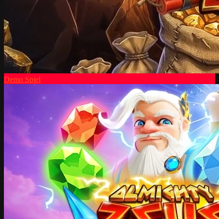
Demo Spiel