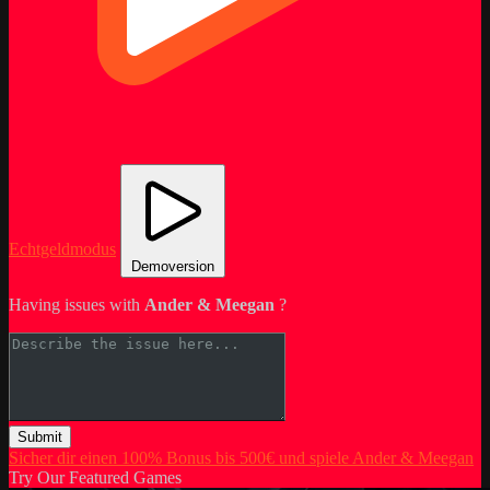
Echtgeldmodus
Demoversion
Having issues with
Ander & Meegan
?
Submit
Sicher dir einen 100% Bonus bis 500€ und spiele Ander & Meegan
Try Our Featured Games