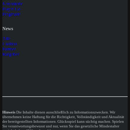
Novomatic
Play'n Go
Pragmatic
News
Alle
Casinos
Partner
Ratgeber
Hinweis
Die Inhalte dienen ausschließlich zu Informationszwecken. Wir
übernehmen keine Haftung für die Richtigkeit, Vollständigkeit und Aktualität
der bereitgestellten Informationen. Glücksspiel kann süchtig machen. Spielen
Sie verantwortungsbewusst und nur, wenn Sie das gesetzliche Mindestalter