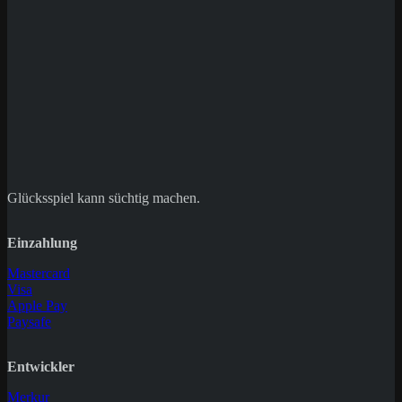
Save my name, email, and website in this
browser for the next time I comment.
Glücksspiel kann süchtig machen.
Einzahlung
Mastercard
Visa
Apple Pay
Paysafe
Entwickler
Merkur