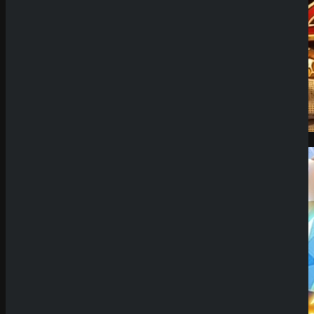
Demo Spiel