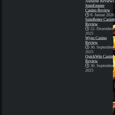
Aktuelle Reviews
Power Coins: Running Wins
SpinEmpire
Try Our Featured Games
Casino Review
8. Januar 2026
SpinBetter Casino
Review
22. Dezember
2025
Wyns Casino
Review
30. September
2025
QuickWin Casino
Review
30. September
2025