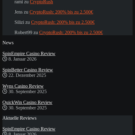
rami
zu
CryptoRush
Jens
zu
CryptoRush: 200% bis zu 2.500€
Silizi
zu
CryptoRush: 200% bis zu 2.500€
Robert99
zu
CryptoRush: 200% bis zu 2.500€
News
SpinEmpire Casino Review
8. Januar 2026
SpinBetter Casino Review
22. Dezember 2025
Wyns Casino Review
30. September 2025
QuickWin Casino Review
30. September 2025
Aktuelle Reviews
SpinEmpire Casino Review
8. Januar 2026