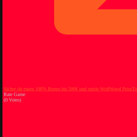
Sicher dir einen 100% Bonus bis 500€ und spiele WolfWood PrizeT
Rate Game
(
0
Votes)