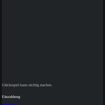
Save my name, email, and website in this
browser for the next time I comment.
Glücksspiel kann süchtig machen.
Einzahlung
Mastercard