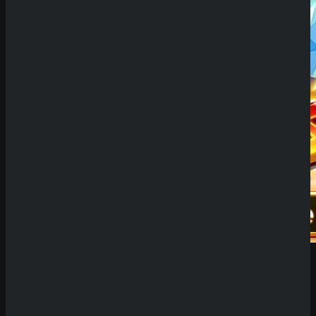
Demo Spiel