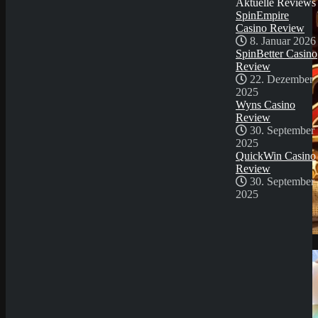
Aktuelle Reviews
SpinEmpire
Casino Review
8. Januar 2026
SpinBetter Casino
Review
22. Dezember
2025
Wyns Casino
Review
30. September
2025
QuickWin Casino
Review
30. September
2025
Demo Spiel