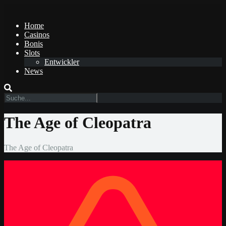
Home
Casinos
Bonis
Slots
Entwickler
News
The Age of Cleopatra
The Age of Cleopatra