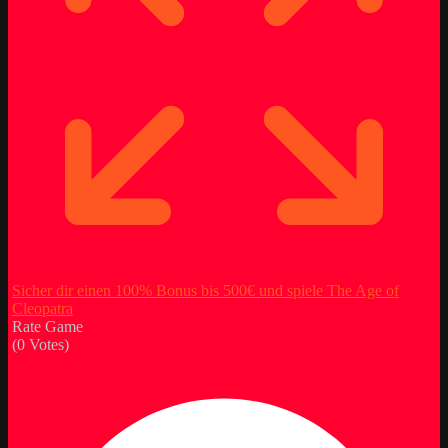
Sicher dir einen 100% Bonus bis 500€ und spiele The Age of
Cleopatra
Rate Game
(
0
Votes)