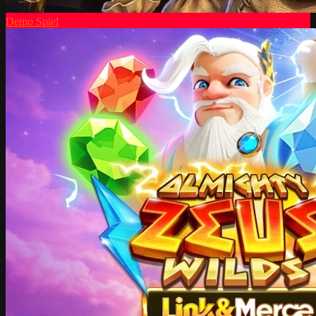
Demo Spiel