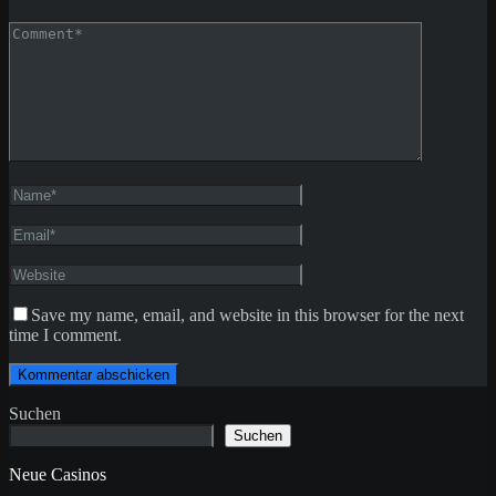
Save my name, email, and website in this browser for the next
time I comment.
Suchen
Suchen
Neue Casinos