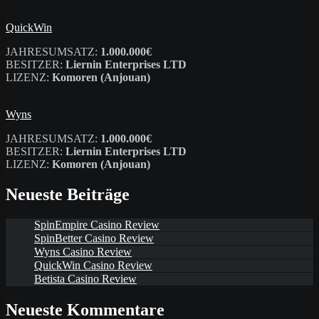
QuickWin
JAHRESUMSATZ:
1.000.000€
BESITZER:
Liernin Enterprises LTD
LIZENZ:
Komoren (Anjouan)
Wyns
JAHRESUMSATZ:
1.000.000€
BESITZER:
Liernin Enterprises LTD
LIZENZ:
Komoren (Anjouan)
Neueste Beiträge
SpinEmpire Casino Review
SpinBetter Casino Review
Wyns Casino Review
QuickWin Casino Review
Betista Casino Review
Neueste Kommentare