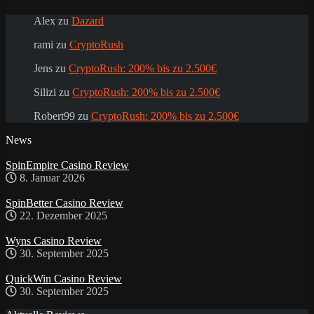
Alex
zu
Dazard
rami
zu
CryptoRush
Jens
zu
CryptoRush: 200% bis zu 2.500€
Silizi
zu
CryptoRush: 200% bis zu 2.500€
Robert99
zu
CryptoRush: 200% bis zu 2.500€
News
SpinEmpire Casino Review
8. Januar 2026
SpinBetter Casino Review
22. Dezember 2025
Wyns Casino Review
30. September 2025
QuickWin Casino Review
30. September 2025