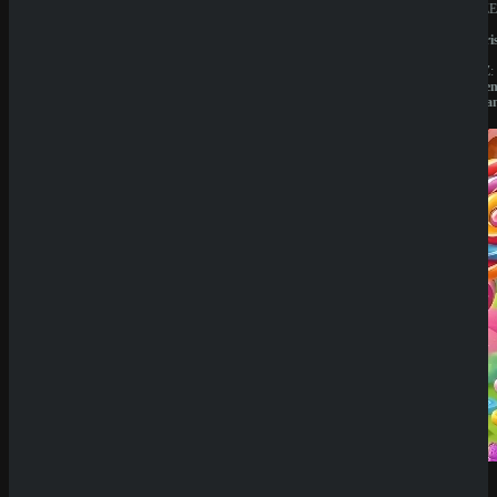
BESITZER:
BESITZE
Liernin
Liernin
Enterprises
Enterpri
LTD
LTD
LIZENZ:
LIZENZ:
Komoren
Komore
(Anjouan)
(Anjoua
Neueste
Beiträge
SpinEmpir
e Casino
Review
SpinBetter
Casino
Review
Wyns
Casino
Review
QuickWin