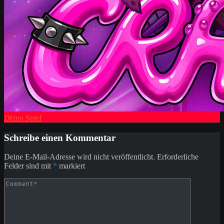
Demo Spiel
Schreibe einen Kommentar
Deine E-Mail-Adresse wird nicht veröffentlicht.
Erforderliche
Felder sind mit
*
markiert