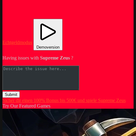
Echtgeldmodus
Demoversion
Having issues with
Supreme Zeus
?
Submit
Sicher dir einen 100% Bonus bis 500€ und spiele Supreme Zeus
Try Our Featured Games