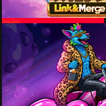
Demo Spiel