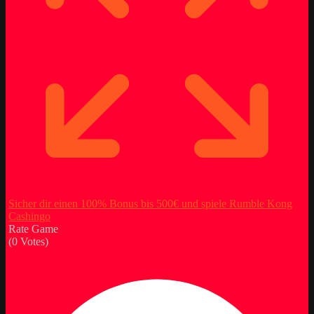
Sicher dir einen 100% Bonus bis 500€ und spiele Rumble Kong
Cashingo
Rate Game
(
0
Votes)