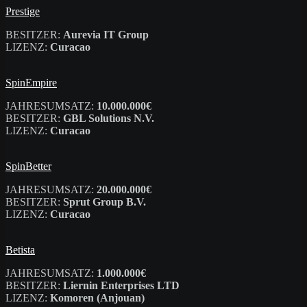
Prestige
BESITZER:
Aurevia IT Group
LIZENZ:
Curacao
SpinEmpire
JAHRESUMSATZ:
10.000.000€
BESITZER:
GBL Solutions N.V.
LIZENZ:
Curacao
SpinBetter
JAHRESUMSATZ:
20.000.000€
BESITZER:
Sprut Group B.V.
LIZENZ:
Curacao
Betista
JAHRESUMSATZ:
1.000.000€
BESITZER:
Liernin Enterprises LTD
LIZENZ:
Komoren (Anjouan)