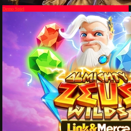
Demo Spiel