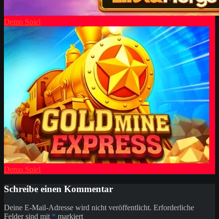
Demo Spiel
Demo Spiel
Schreibe einen Kommentar
Deine E-Mail-Adresse wird nicht veröffentlicht.
Erforderliche
Felder sind mit
*
markiert