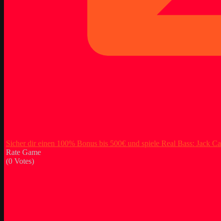
Sicher dir einen 100% Bonus bis 500€ und spiele Real Bass: Jack Ca
Rate Game
(
0
Votes)