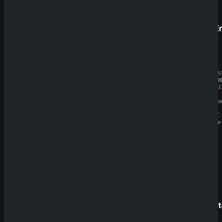
Prestige
SpinE
BESITZER:
JAHRES
Aurevia
10.000.0
IT
BESITZE
Group
GBL
LIZENZ:
Solution
Curacao
N.V.
LIZENZ:
Curacao
SpinBetter
Betist