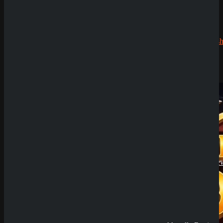
zu 2.500€
Robert99
zu
CryptoRush
200% bis
Submit
zu 2.500€
Sicher dir einen 100% Bonus bis 500€ und spiele
Queen of the Sea
Try Our Featured Games
News
SpinEmpire Casino
Review
8. Januar 2026
SpinBetter Casino
Review
22. Dezember
2025
Wyns Casino Revie
30. September
2025
QuickWin Casino
Review
30. September
2025