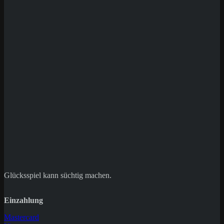
Save my name, email, and website in this
browser for the next time I comment.
Glücksspiel kann süchtig machen.
Einzahlung
Mastercard