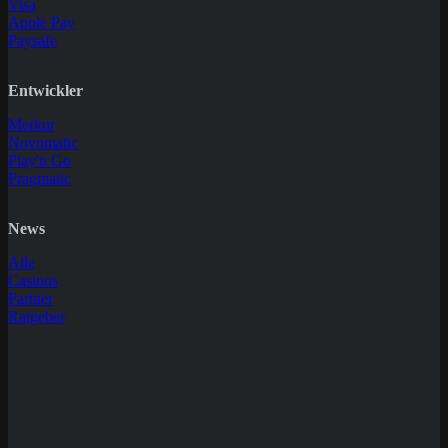
Visa
Apple Pay
Paysafe
Entwickler
Merkur
Novomatic
Play'n Go
Pragmatic
News
Alle
Casinos
Partner
Ratgeber