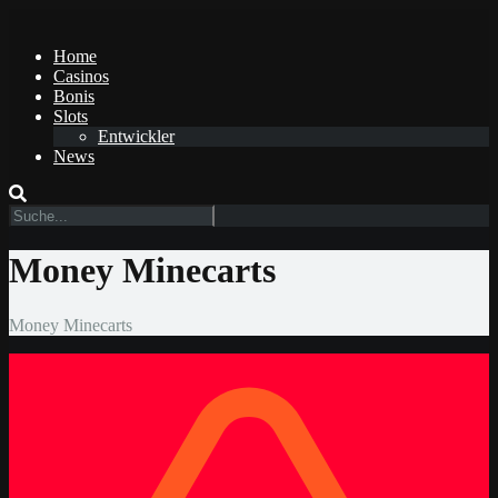
Home
Casinos
Bonis
Slots
Entwickler
News
Money Minecarts
Money Minecarts