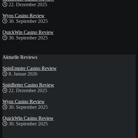
22. Dezember 2025
Wyns Casino Review
30. September 2025
QuickWin Casino Review
30. September 2025
Aktuelle Reviews
SpinEmpire Casino Review
8. Januar 2026
SpinBetter Casino Review
22. Dezember 2025
Wyns Casino Review
30. September 2025
QuickWin Casino Review
30. September 2025