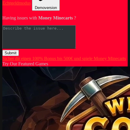
Echtgeldmodus
Demoversion
Having issues with
Money Minecarts
?
Submit
Sicher dir einen 100% Bonus bis 500€ und spiele Money Minecarts
Try Our Featured Games