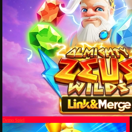
Demo Spiel