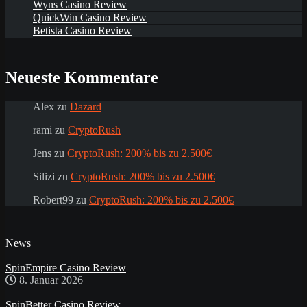
Wyns Casino Review
QuickWin Casino Review
Betista Casino Review
Neueste Kommentare
Alex
zu
Dazard
rami
zu
CryptoRush
Jens
zu
CryptoRush: 200% bis zu 2.500€
Silizi
zu
CryptoRush: 200% bis zu 2.500€
Robert99
zu
CryptoRush: 200% bis zu 2.500€
News
SpinEmpire Casino Review
8. Januar 2026
SpinBetter Casino Review