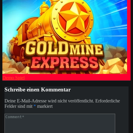
Demo Spiel
Schreibe einen Kommentar
Deine E-Mail-Adresse wird nicht veröffentlicht.
Erforderliche
Felder sind mit
*
markiert