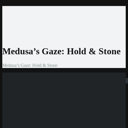
Home
Casinos
Bonis
Slots
Entwickler
News
Medusa’s Gaze: Hold & Stone
Medusa’s Gaze: Hold & Stone
Suchen
Neue Casinos