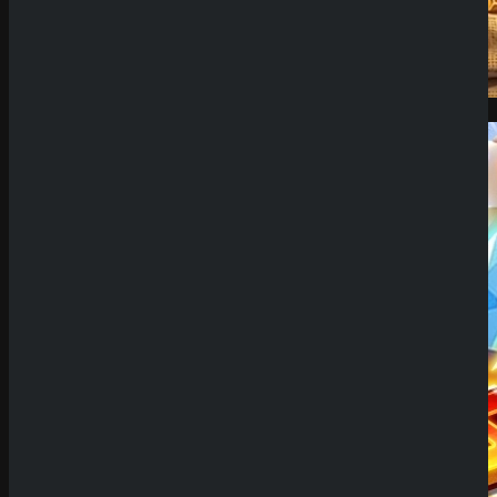
Demo Spiel