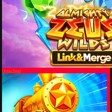
Demo Spiel