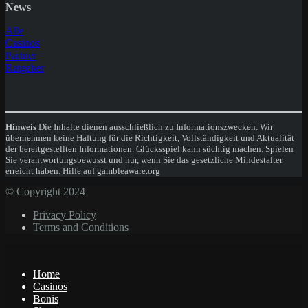
News
Alle
Casinos
Partner
Ratgeber
Hinweis
Die Inhalte dienen ausschließlich zu Informationszwecken. Wir
übernehmen keine Haftung für die Richtigkeit, Vollständigkeit und Aktualität
der bereitgestellten Informationen. Glücksspiel kann süchtig machen. Spielen
Sie verantwortungsbewusst und nur, wenn Sie das gesetzliche Mindestalter
erreicht haben. Hilfe auf gambleaware.org
© Copyright 2024
Privacy Policy
Terms and Conditions
Home
Casinos
Bonis