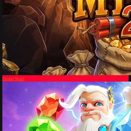
Demo Spiel