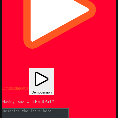
Echtgeldmodus
Demoversion
Having issues with
Fruit Art
?