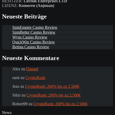
BESITZER:
Liernin Enterprises LTD
LIZENZ:
Komoren (Anjouan)
Neueste Beiträge
SpinEmpire Casino Review
SpinBetter Casino Review
Wyns Casino Review
QuickWin Casino Review
Betista Casino Review
Neueste Kommentare
Alex
zu
Dazard
rami
zu
CryptoRush
Jens
zu
CryptoRush: 200% bis zu 2.500€
Silizi
zu
CryptoRush: 200% bis zu 2.500€
Robert99
zu
CryptoRush: 200% bis zu 2.500€
News