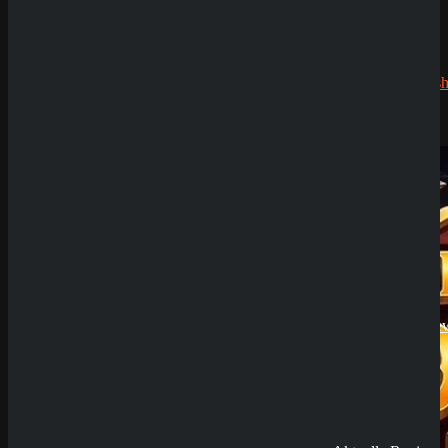
zu 2.500€
Robert99
zu
CryptoRush
Submit
200% bis
Sicher dir einen 100% Bonus bis 500€ und spiele
zu 2.500€
Crown Crush 20
Try Our Featured Games
News
SpinEmpire Casino
Review
8. Januar 2026
SpinBetter Casino
Review
22. Dezember
2025
Wyns Casino Revie
30. September
2025
QuickWin Casino
Review
30. September
2025