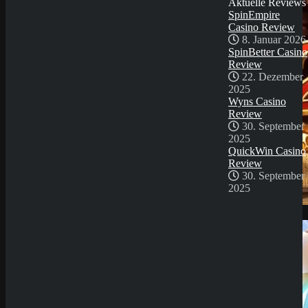
Aktuelle Reviews
SpinEmpire
Casino Review
8. Januar 2026
SpinBetter Casino
Review
22. Dezember
2025
Wyns Casino
Review
30. September
2025
QuickWin Casino
Review
30. September
2025
Demo Spiel