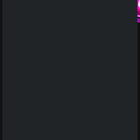
Demo Spiel
Schreibe einen Kommentar
Deine E-Mail-Adresse wird nicht
veröffentlicht.
Erforderliche Felder sind mit
*
markiert