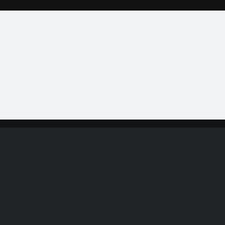
ickler