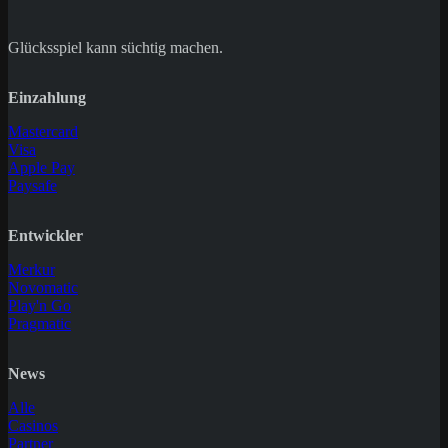
Glücksspiel kann süchtig machen.
Einzahlung
Mastercard
Visa
Apple Pay
Paysafe
Entwickler
Merkur
Novomatic
Play'n Go
Pragmatic
News
Alle
Casinos
Partner