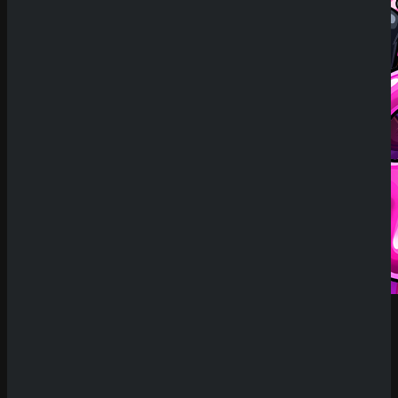
Demo Spiel
Schreibe einen Kommentar
Deine E-Mail-Adresse wird nicht veröffentlicht.
Erforderliche Felder sind mit
*
markiert