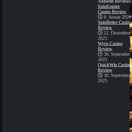
Aktuelle Reviews
Try Our Featured Games
SpinEmpire
Casino Review
8. Januar 2026
SpinBetter Casino
Review
22. Dezember
2025
Wyns Casino
Review
30. September
2025
QuickWin Casino
Review
30. September
2025