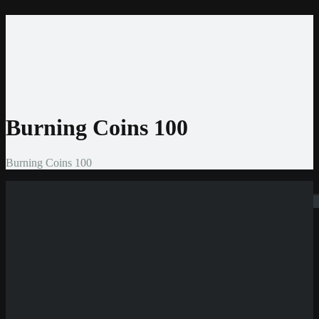
Home
Casinos
Bonis
Slots
Entwickler
News
Burning Coins 100
Burning Coins 100
Suchen
Neue Casinos