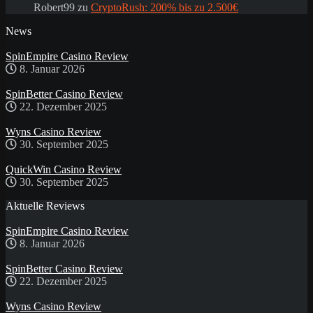
Robert99
zu
CryptoRush: 200% bis zu 2.500€
News
SpinEmpire Casino Review
8. Januar 2026
SpinBetter Casino Review
22. Dezember 2025
Wyns Casino Review
30. September 2025
QuickWin Casino Review
30. September 2025
Aktuelle Reviews
SpinEmpire Casino Review
8. Januar 2026
SpinBetter Casino Review
22. Dezember 2025
Wyns Casino Review