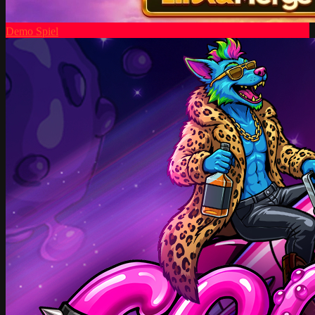
Demo Spiel