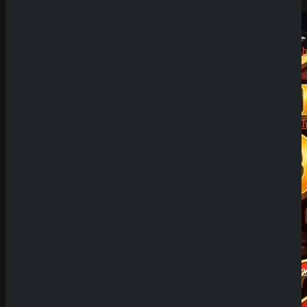
200% bis
Try Our Featured Games
zu 2.500€
Silizi
zu
CryptoRush
200% bis
zu 2.500€
Robert99
zu
CryptoRush
200% bis
zu 2.500€
News
SpinEmpire Casino
Review
8. Januar 2026
SpinBetter Casino
Review
22. Dezember
2025
Wyns Casino Revie
30. September
2025