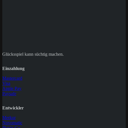
Save my name, email, and website in this
browser for the next time I comment.
Glücksspiel kann süchtig machen.
Einzahlung
Mastercard
Visa
Apple Pay
Paysafe
Entwickler
Merkur
Novomatic
Play'n Go